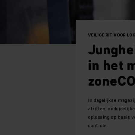
VEILIGE RIT VOOR L
Junghe
in het 
zoneC
In dagelijkse magazij
afritten, onduidelij
oplossing op basis 
controle.