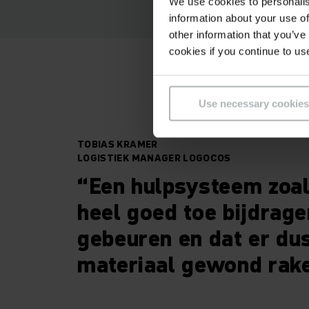
We use cookies to personalis
information about your use of
other information that you’ve
cookies if you continue to us
Use necessary cookies
TOBIAS KRAMER
LOGISTIEK MANAGER LOGOCOS
“Een hulpsysteem zoa
heel goed toe bijdrag
gebeuren en dat er du
materiaal gewond rake