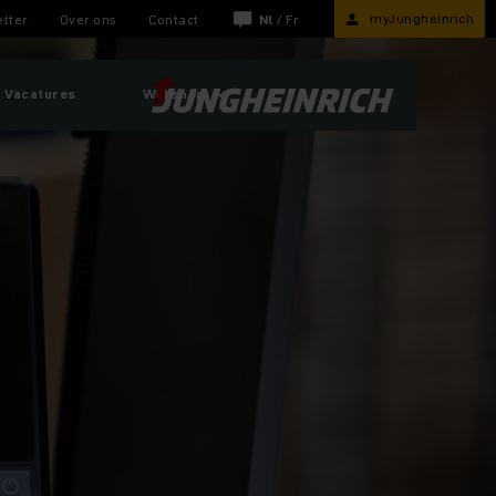
myJungheinrich
tter
Over ons
Contact
Nl
/
Fr
Vacatures
Webshop