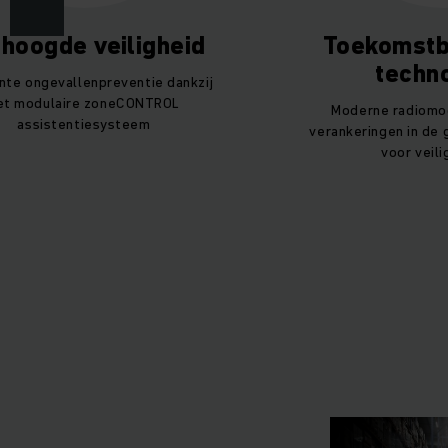
hoogde veiligheid
Toekomstb
techn
ënte ongevallenpreventie dankzij
et modulaire zoneCONTROL
Moderne radiomod
assistentiesysteem
verankeringen in de
voor veili