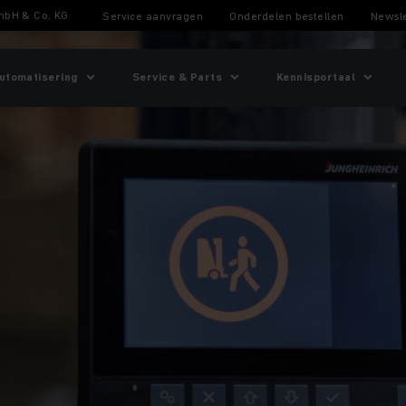
mbH & Co. KG
Service aanvragen
Onderdelen bestellen
Newsle
utomatisering
Service & Parts
Kennisportaal