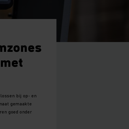
emzones
 met
 lossen bij op- en
p maat gemaakte
ren goed onder