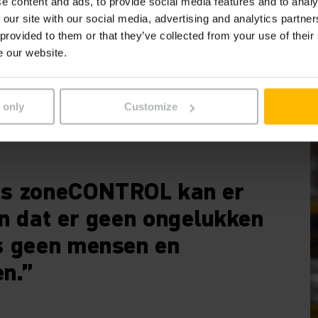
e content and ads, to provide social media features and to analy
 our site with our social media, advertising and analytics partn
 provided to them or that they’ve collected from your use of their
e our website.
 only
Customize
ls zoneCONTROL kan er
en dat er geen ongelukken
s geen mensen en
n.”