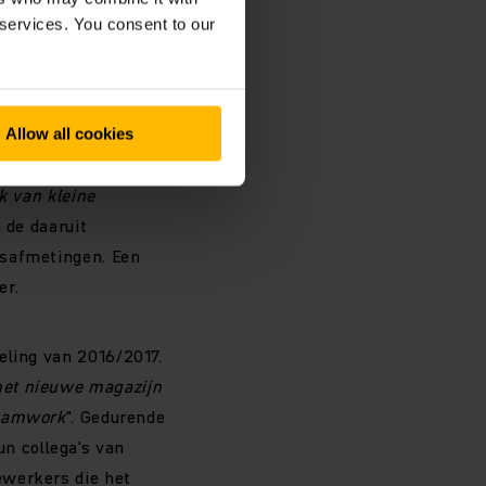
 services. You consent to our
rocessen
 niveau. Met het
hillende artikelen
Allow all cookies
n standaard
k van kleine
 de daaruit
gsafmetingen. Een
er.
eling van 2016/2017.
het nieuwe magazijn
teamwork
". Gedurende
n collega's van
ewerkers die het