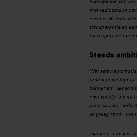
hoeveelheid van het 
met radiodata in co
eerst is de orderver
transparantie en een
foutenpercentage da
Steeds ambit
"
Het semi-automatis
productievestiginge
behoeften
", benadruk
concept zijn we nu i
groot succes. "
Iedere
ze graag rond - het 
Logistiek manager A