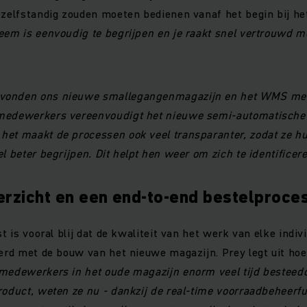
 zelfstandig zouden moeten bedienen vanaf het begin bij het
eem is eenvoudig te begrijpen en je raakt snel vertrouwd m
vonden ons nieuwe smallegangenmagazijn en het WMS met
medewerkers vereenvoudigt het nieuwe semi-automatische 
et maakt de processen ook veel transparanter, zodat ze hun
el beter begrijpen. Dit helpt hen weer om zich te identifice
erzicht en een end-to-end bestelproce
st is vooral blij dat de kwaliteit van het werk van elke ind
terd met de bouw van het nieuwe magazijn. Prey legt uit hoe
medewerkers in het oude magazijn enorm veel tijd besteed
roduct, weten ze nu - dankzij de real-time voorraadbeheerfu