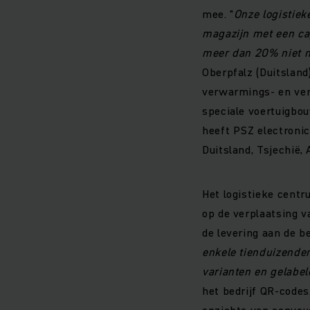
mee. "
Onze logistiek
magazijn met een cap
meer dan 20% niet 
Oberpfalz (Duitslan
verwarmings- en ven
speciale voertuigbou
heeft PSZ electronic
Duitsland, Tsjechië, 
Het logistieke centr
op de verplaatsing 
de levering aan de b
enkele tienduizenden
varianten en gelabel
het bedrijf QR-codes
opzichte van eenvoud