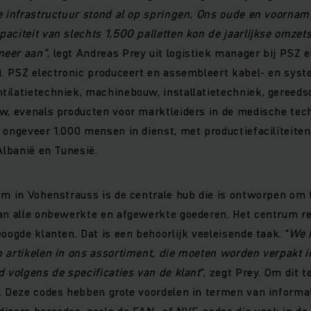
e infrastructuur stond al op springen. Ons oude en voornam
aciteit van slechts 1.500 palletten kon de jaarlijkse omzet
meer aan"
, legt Andreas Prey uit logistiek manager bij PSZ 
d). PSZ electronic produceert en assembleert kabel- en sys
tilatietechniek, machinebouw, installatietechniek, geree
w, evenals producten voor marktleiders in de medische tec
 ongeveer 1.000 mensen in dienst, met productiefaciliteiten
Albanië en Tunesië.
um in Vohenstrauss is de centrale hub die is ontworpen om 
van alle onbewerkte en afgewerkte goederen. Het centrum r
eoogde klanten. Dat is een behoorlijk veeleisende taak. "
We 
 artikelen in ons assortiment, die moeten worden verpakt i
d volgens de specificaties van de klant
", zegt Prey. Om dit 
. Deze codes hebben grote voordelen in termen van informa
igere barcodes, zoals de EAN- of NVE-codes die vaak in de