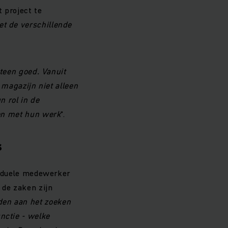
 project te
et de verschillende
een goed. Vanuit
magazijn niet alleen
 rol in de
ren met hun werk
".
s
ividuele medewerker
 de zaken zijn
den aan het zoeken
nctie - welke