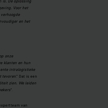
 is. De oplossing
eving. Voor het
, verhoogde
envoudiger en het
op onze
ze klanten en hun
gente intralogistieke
t tevoren
." Dat is een
iteit zien. We leiden
oekers
".
 expertteam van