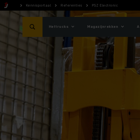
Kennisportaal
Referenties
PSZ Electronic
Heftrucks
Magazijnrekken
A