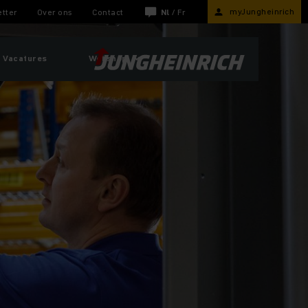
myJungheinrich
tter
Over ons
Contact
Nl
/
Fr
Vacatures
Webshop