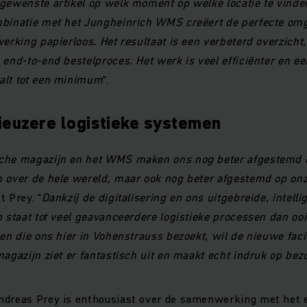
gewenste artikel op welk moment op welke locatie te vinden
mbinatie met het Jungheinrich WMS creëert de perfecte omg
werking papierloos. Het resultaat is een verbeterd overzicht
 end-to-end bestelproces. Het werk is veel efficiënter en e
alt tot een minimum
".
ieuzere logistieke systemen
che magazijn en het WMS maken ons nog beter afgestemd 
n over de hele wereld, maar ook nog beter afgestemd op on
t Prey. "
Dankzij de digitalisering en ons uitgebreide, intelli
n staat tot veel geavanceerdere logistieke processen dan ooi
en die ons hier in Vohenstrauss bezoekt, wil de nieuwe facil
magazijn ziet er fantastisch uit en maakt echt indruk op bez
ndreas Prey is enthousiast over de samenwerking met het