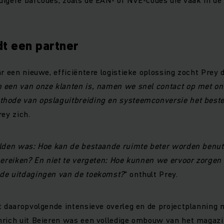
dt een partner
ar een nieuwe, efficiëntere logistieke oplossing zocht Prey 
een van onze klanten is, namen we snel contact op met onz
hode van opslaguitbreiding en systeemconversie het beste 
rey zich.
elden was: Hoe kan de bestaande ruimte beter worden ben
bereiken? En niet te vergeten: Hoe kunnen we ervoor zorgen 
de uitdagingen van de toekomst?
" onthult Prey.
t daaropvolgende intensieve overleg en de projectplanning m
nrich uit Beieren was een volledige ombouw van het magazi