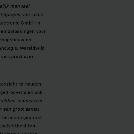
elijk manueel
stijgingen van soms
electronic GmbH in
teemoplossingen voor
dschapsbouw en
hnologie. Wereldwijd
 verspreid over
toezicht te houden
egelt bovendien ook
hebben momenteel
n een groot aantal
te bereiken gebruikt
tiedichtheid ten
 logistiek worden