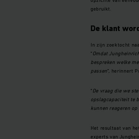
gebruikt.
De klant wor
In zijn zoektocht na
"
Omdat Jungheinrich 
bespreken welke met
passen
", herinnert P
"
De vraag die we st
opslagcapaciteit te 
kunnen reageren op 
Het resultaat van he
experts van Junghei