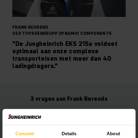
FRANK BEHRENS
CEO THYSSENKRUPP DYNAMIC COMPONENTS
"De Jungheinrich EKS 215a voldoet
optimaal aan onze complexe
transporteisen met meer dan 40
ladingdragers."
3 vragen aan Frank Berends
CEO thyssenkrupp Dynamic Components
Consent
Details
About
Wat waren de belangrijkste redenen om de