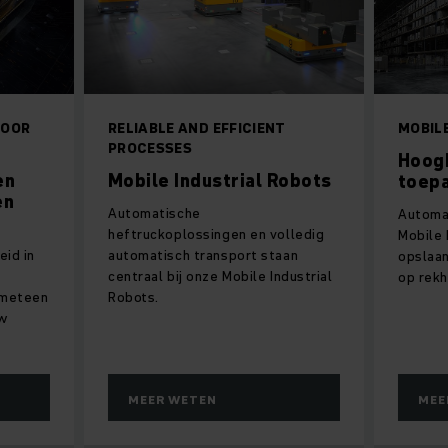
VOOR
RELIABLE AND EFFICIENT
MOBIL
PROCESSES
Hoog
en
Mobile Industrial Robots
toep
en
Automatische
Automa
heftruckoplossingen en volledig
Mobile 
eid in
automatisch transport staan
opslaa
centraal bij onze Mobile Industrial
op rekh
 meteen
Robots.
uw
MEER WETEN
MEE