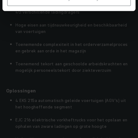
Automatisering van een drie- en vierploegendienst met
40 verschillende ladingdragers
Hoge eisen aan tijdnauwkeurigheid en beschikbaarheid
van voertuigen
Toenemende complexiteit in het orderverzamelproces
en gebrek aan orde in het magazijn
Toenemend tekort aan geschoolde arbeidskrachten en
mogelijk personeelstekort door ziekteverzuim
Oplossingen
4 EKS 215a automatisch geleide voertuigen (AGV's) uit
het hoogheffende segment
EJC 216 elektrische vorkheftrucks voor het opslaan en
ophalen van zware ladingen op grote hoogte