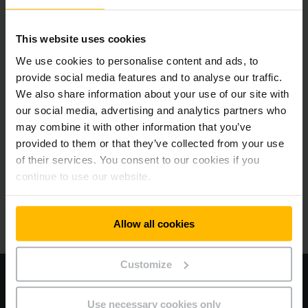
productie in Ilsenburg te automatiseren?
This website uses cookies
Waarom heeft u voor de EKS 215a gekozen en
We use cookies to personalise content and ads, to
bent u er tot nu toe tevreden over?
provide social media features and to analyse our traffic.
We also share information about your use of our site with
our social media, advertising and analytics partners who
Hoe was de samenwerking met Jungheinrich en
may combine it with other information that you’ve
zou u hen aanbevelen als partner?
provided to them or that they’ve collected from your use
of their services. You consent to our cookies if you
continue to use our website.
Allow all cookies
Overzicht project
Customize
Uitdagingen
Use necessary cookies only