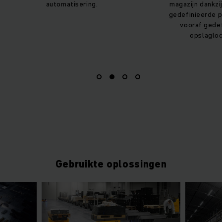
magazijn dankzij nauwkeurig
soepele process
gedefinieerde processen en
machineom
vooraf gedefinieerde
opslaglocaties.
Gebruikte oplossingen