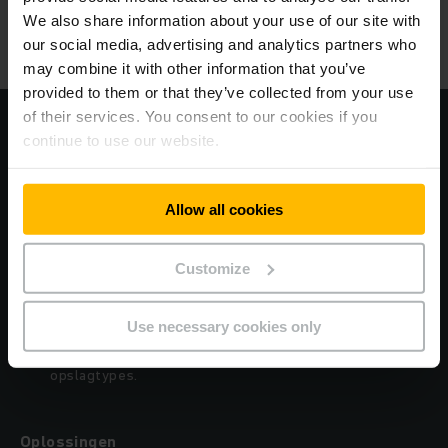
We also share information about your use of our site with
our social media, advertising and analytics partners who
Overzicht project
may combine it with other information that you’ve
provided to them or that they’ve collected from your use
of their services. You consent to our cookies if you
continue to use our website.
Uitdagingen
Snelle groei van het bedrijf en gebrek aan
magazijncapaciteit.
Allow all cookies
Omgaan met de hoge doorvoer met de bestaande
Customize
logistiek.
Veilige opslag en transport van gevaarlijke stoffen.
Use necessary cookies only
Een vloeiende combinatie van verschillende
opslagtypes.
Oplossingen