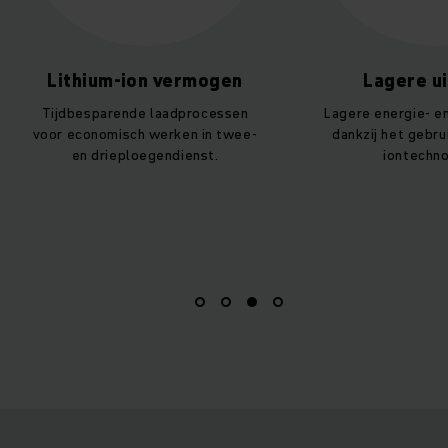
Lithium-ion vermogen
Lagere u
Tijdbesparende laadprocessen
Lagere energie- e
voor economisch werken in twee-
dankzij het gebrui
en drieploegendienst.
iontechno