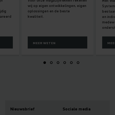
jn
Voor onze magazijnrekken rekenen
Met Wa
wij op eigen ontwikkelingen, eigen
Systems
jdig
oplossingen en de beste
bestaa
pareerd
kwaliteit.
en indi
medewe
onders
MEER WETEN
MEE
Nieuwsbrief
Sociale media