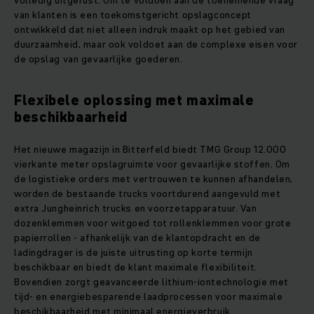
volledig uitgerust. Om te voldoen aan de toenemende vraag
van klanten is een toekomstgericht opslagconcept
ontwikkeld dat niet alleen indruk maakt op het gebied van
duurzaamheid, maar ook voldoet aan de complexe eisen voor
de opslag van gevaarlijke goederen.
Flexibele oplossing met maximale
beschikbaarheid
Het nieuwe magazijn in Bitterfeld biedt TMG Group 12.000
vierkante meter opslagruimte voor gevaarlijke stoffen. Om
de logistieke orders met vertrouwen te kunnen afhandelen,
worden de bestaande trucks voortdurend aangevuld met
extra Jungheinrich trucks en voorzetapparatuur. Van
dozenklemmen voor witgoed tot rollenklemmen voor grote
papierrollen - afhankelijk van de klantopdracht en de
ladingdrager is de juiste uitrusting op korte termijn
beschikbaar en biedt de klant maximale flexibiliteit.
Bovendien zorgt geavanceerde lithium-iontechnologie met
tijd- en energiebesparende laadprocessen voor maximale
beschikbaarheid met minimaal energieverbruik.