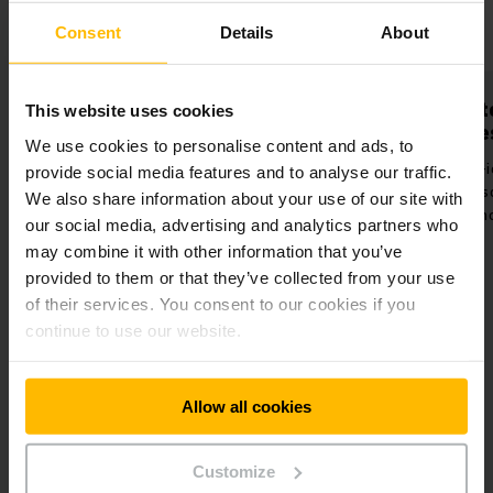
Consent
Details
About
stendige
Verbeterde
This website uses cookies
logie
milieuprestaties
We use cookies to personalise content and ads, to
eerde
Krachtige lithium-ion technologie
provide social media features and to analyse our traffic.
ists voor een
met lange levensduur en weinig
We also share information about your use of our site with
van de werking
onderhoud.
our social media, advertising and analytics partners who
truck.
may combine it with other information that you’ve
provided to them or that they’ve collected from your use
of their services. You consent to our cookies if you
continue to use our website.
Allow all cookies
Gebruikte oplossingen
Customize