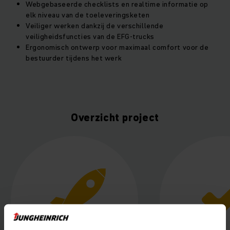
Webgebaseerde checklists en realtime informatie op
elk niveau van de toeleveringsketen
Veiliger werken dankzij de verschillende
veiligheidsfuncties van de EFG-trucks
Ergonomisch ontwerp voor maximaal comfort voor de
bestuurder tijdens het werk
Overzicht project