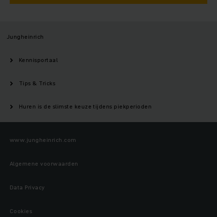
Jungheinrich
Kennisportaal
Tips & Tricks
Huren is de slimste keuze tijdens piekperioden
www.jungheinrich.com
Algemene voorwaarden
Data Privacy
Cookies