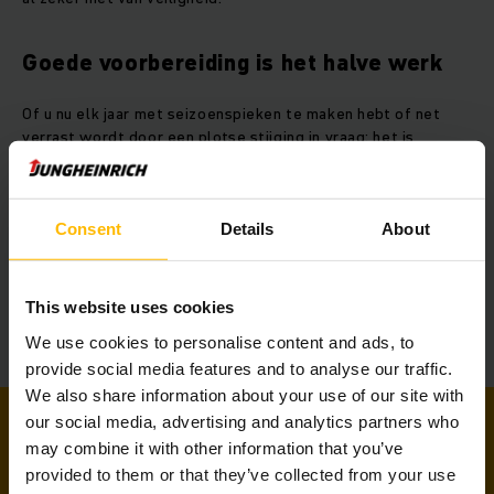
Goede voorbereiding is het halve werk
Of u nu elk jaar met seizoenspieken te maken hebt of net
verrast wordt door een plotse stijging in vraag: het is
geruststellend om te weten dat er altijd een oplossing
beschikbaar is. Met korte termijn huur houdt u uw magazijn
flexibel, efficiënt en kostenefficiënt.
Consent
Details
About
This website uses cookies
Tijdelijke promotie
We use cookies to personalise content and ads, to
provide social media features and to analyse our traffic.
We also share information about your use of our site with
our social media, advertising and analytics partners who
may combine it with other information that you’ve
provided to them or that they’ve collected from your use