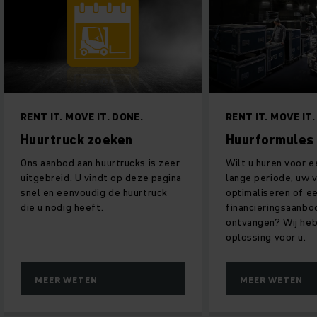
T. MOVE IT. DONE.
RENT IT. MOVE IT. DONE.
ruck zoeken
Huurformules
bod aan huurtrucks is zeer
Wilt u huren voor een korte of
eid. U vindt op deze pagina
lange periode, uw vloot
 eenvoudig de huurtruck
optimaliseren of een
odig heeft.
financieringsaanbod op maat
ontvangen? Wij hebben de juis
oplossing voor u.
R WETEN
MEER WETEN