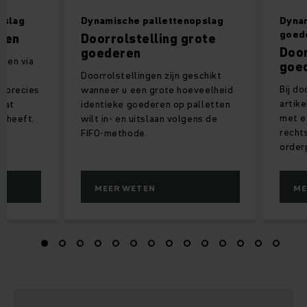
pslag
Dynamische pallettenopslag
Dynam
goed
ngen
Doorrolstelling grote
Door
goederen
rden via
goe
Doorrolstellingen zijn geschikt
Bij d
n precies
wanneer u een grote hoeveelheid
artike
 dat
identieke goederen op palletten
met e
g heeft.
wilt in- en uitslaan volgens de
recht
FIFO-methode.
order
MEER WETEN
ME