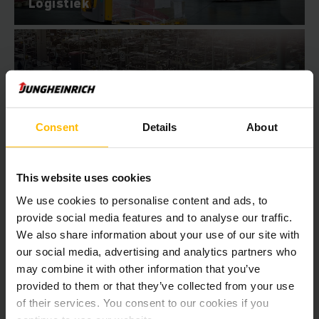
Logistiek
Metaalverwerking,
industrie & machinebouw
Consent
Details
About
This website uses cookies
We use cookies to personalise content and ads, to
provide social media features and to analyse our traffic.
We also share information about your use of our site with
Chemie & farma
our social media, advertising and analytics partners who
may combine it with other information that you’ve
provided to them or that they’ve collected from your use
of their services. You consent to our cookies if you