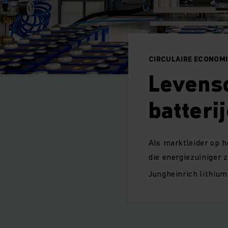
CIRCULAIRE ECONOM
Levensc
batteri
Als marktleider op h
die energiezuiniger 
Jungheinrich lithiu