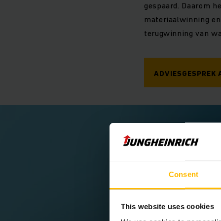
gespaard. Daarom he
materiaalwinning en 
terugwinning van wa
ADVIESGESPREK
Consent
This website uses cookies