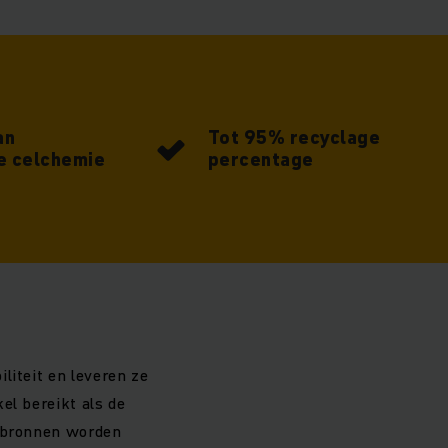
an
Tot 95% recyclage
je celchemie
percentage
liteit en leveren ze
el bereikt als de
lpbronnen worden