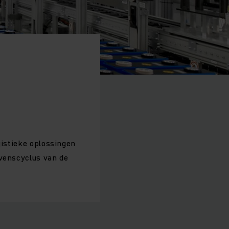
n
gistieke oplossingen
evenscyclus van de