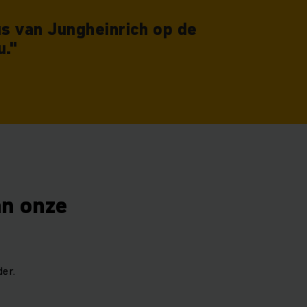
cus van Jungheinrich op de
u."
an onze
er.