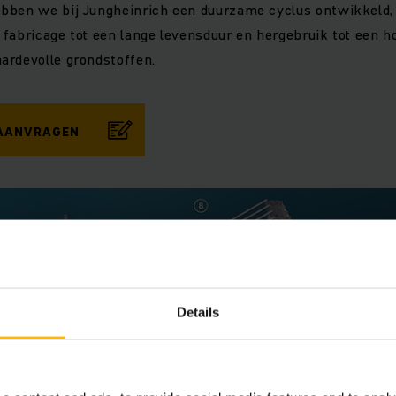
bben we bij Jungheinrich een duurzame cyclus ontwikkeld, 
fabricage tot een lange levensduur en hergebruik tot een 
ardevolle grondstoffen.
 AANVRAGEN
Details