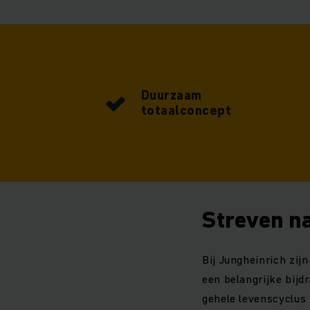
Duurzaam
totaalconcept
Streven n
Bij Jungheinrich zij
een belangrijke bijd
gehele levenscyclus