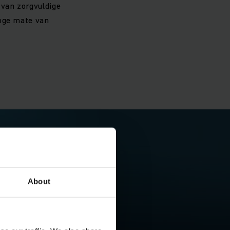
van zorgvuldige
hoge mate van
About