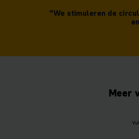
"We stimuleren de circula
en
Meer w
Vu