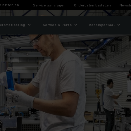
n batterijen
Service aanvragen
Onderdelen bestellen
Newsle
utomatisering
Service & Parts
Kennisportaal