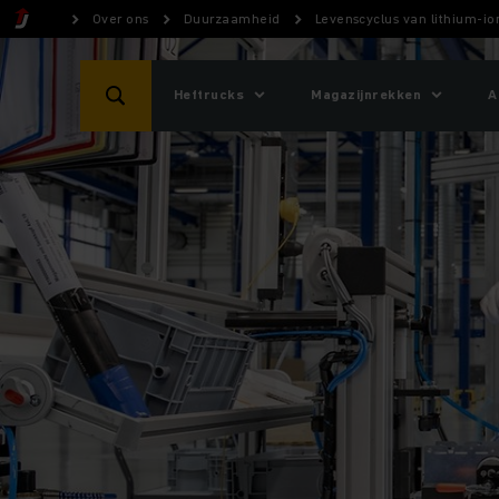
Over ons
Duurzaamheid
Levenscyclus van lithium-io
Heftrucks
Magazijnrekken
A