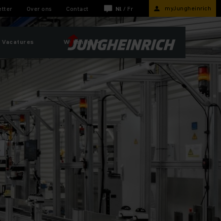
myJungheinrich
tter
Over ons
Contact
Nl
/
Fr
Vacatures
Webshop