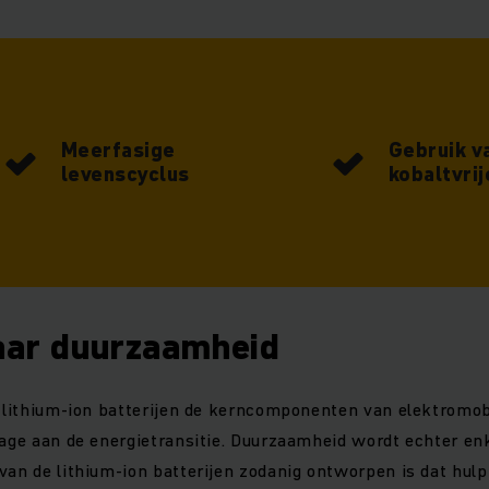
Meerfasige
Gebruik v
levenscyclus
kobaltvri
aar duurzaamheid
n lithium-ion batterijen de kerncomponenten van elektromobi
rage aan de energietransitie. Duurzaamheid wordt echter enk
 van de lithium-ion batterijen zodanig ontworpen is dat hu