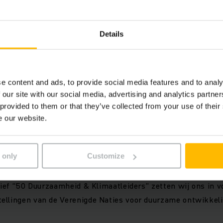
Details
delen en economisch succes zijn met elkaar ver
naanbod voldoet aan hoge economische, ecologis
en.
e content and ads, to provide social media features and to analy
 our site with our social media, advertising and analytics partn
 provided to them or that they’ve collected from your use of their
lijkheid en betrouwbaarheid zijn de basis van on
e our website.
g.
 only
Customize
 overtuigingen is essentieel voor ons zelfbeeld. Als onderd
atief “50 Duurzaamheid & Klimaatleiders” zetten wij ons in v
ellingen van de Verenigde Naties voor duurzame ontwikkel