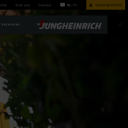
myJungheinrich
tter
Over ons
Contact
Nl
/
Fr
Vacatures
Webshop