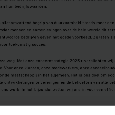
van hun bedrijfswaarden.
 allesomvattend begrip van duurzaamheid steeds meer een
omdat mensen en samenlevingen over de hele wereld dit ter
ntwoorde bedrijven geven het goede voorbeeld. Zij laten zie
 voor toekomstig succes.
eze weg. Met onze concernstrategie 2025+ verplichten wij 
. Voor onze klanten, onze medewerkers, onze aandeelhoud
or de maatschappij in het algemeen. Het is ons doel om ec
ale ontwikkelingen te verenigen en de behoeften van alle 
n ons werk. In het bijzonder zetten wij ons in voor een effic
uigingen leiden ons: