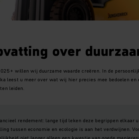
pvatting over duurza
025+ willen wij duurzame waarde creëren. In de persoonlij
ka leest u meer over wat wij hier precies mee bedoelen en
ten leiden.
ncieel rendement: lange tijd leken deze begrippen elkaar ui
ing tussen economie en ecologie is aan het verdwijnen. Voo
lijkheid niet langer alleen een kwestie van goede manieren;