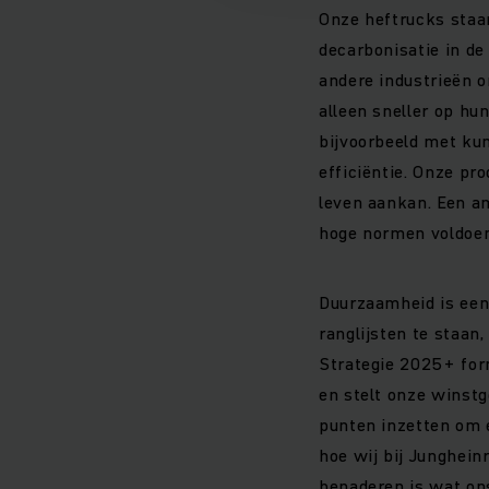
Onze heftrucks staan
decarbonisatie in de
andere industrieën o
alleen sneller op hu
bijvoorbeeld met kun
efficiëntie. Onze pr
leven aankan. Een a
hoge normen voldoen
Duurzaamheid is een 
ranglijsten te staa
Strategie 2025+ form
en stelt onze winstg
punten inzetten om 
hoe wij bij Junghein
benaderen is wat on