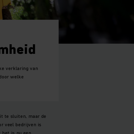
amheid
ke verklaring van
 door welke
t te sluiten, maar de
r veel bedrijven is
 het is nu een