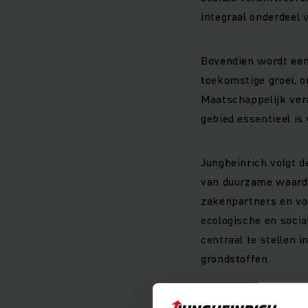
integraal onderdeel 
Bovendien wordt een
toekomstige groei, 
Maatschappelijk vera
gebied essentieel is
Jungheinrich volgt d
van duurzame waarde
zakenpartners en vo
ecologische en soci
centraal te stellen i
grondstoffen.
Drie overt