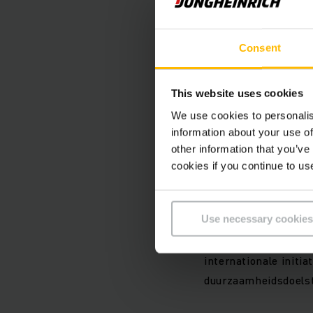
Consent
Duurzaam han
This website uses cookies
Ons dienste
sociale norm
We use cookies to personalis
information about your use of
other information that you’ve
Verantwoorde
cookies if you continue to us
samenwerkin
Use necessary cookies
Het naleven van onze
internationale initi
duurzaamheidsdoelst