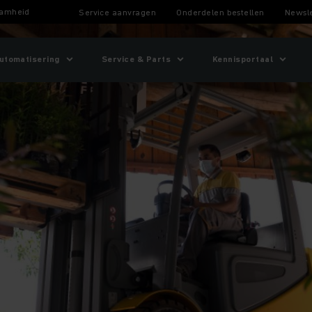
aamheid
Service aanvragen
Onderdelen bestellen
Newsle
utomatisering
Service & Parts
Kennisportaal