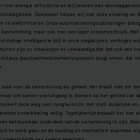
 voor energie-efficiëntie en wij leveren een doorslaggeven
 intralogistiek. Daarnaast helpen wij met onze ervaring en 
m te elektrificeren. Onze automatiseringsoplossingen bren
n bestemming, maar ook met een lager stroomverbruik. Met d
stmatige intelligentie (AI) in onze magazijnen, verhogen wij
oducten zijn zo ontworpen en vervaardigd dat het ook een t
mbitieus duurzaamheidsbeheerssysteem zorgt ervoor dat wij
.
taak voor de samenleving als geheel. Het draait niet om bov
n, maar om samen vooruitgang te boeken op het gebied van 
uleert deze weg voor Jungheinrich. Het stelt duidelijke en
evende ontwikkeling veilig. Tegelijkertijd bepaalt het hoe w
een betrouwbaar onderdeel van de samenleving te zijn. Niet
rich te werk gaan en de houding en mentaliteit waarmee wi
s onderscheidt van andere bedrijven.