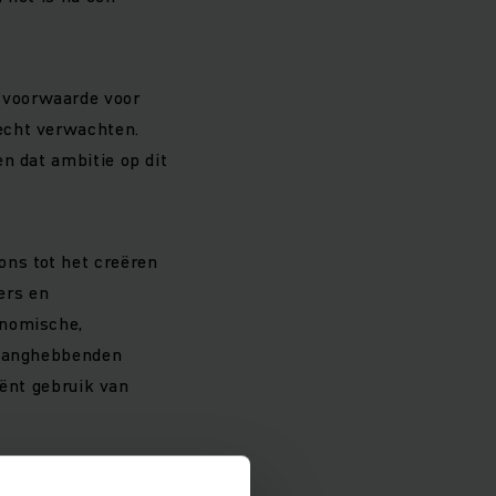
 voorwaarde voor
echt verwachten.
n dat ambitie op dit
ons tot het creëren
ers en
onomische,
belanghebbenden
iënt gebruik van