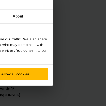
About
bonden.
che en
se our traffic. We also share
ers who may combine it with
 services. You consent to our
ze
Allow all cookies
eel van het
oor de 17
ing (UNSDG).