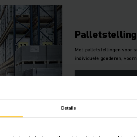
Palletstellin
Met palletstellingen voor 
individuele goederen, voorn
MEER WETEN
Details