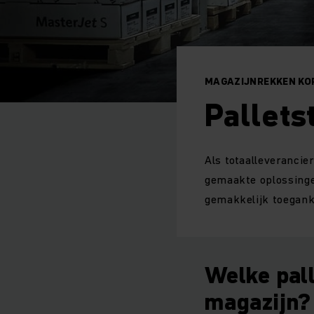
MAGAZIJNREKKEN KO
Pallets
Als totaalleverancie
gemaakte oplossinge
gemakkelijk toeganke
Welke pall
magazijn?