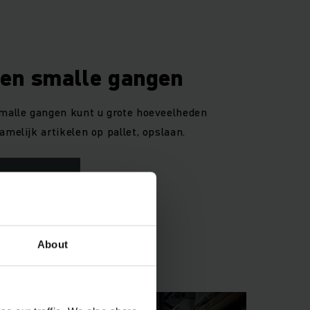
gen smalle gangen
smalle gangen kunt u grote hoeveelheden
amelijk artikelen op pallet, opslaan.
About