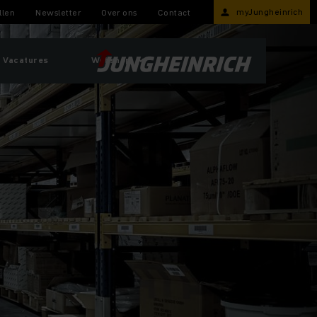
myJungheinrich
llen
Newsletter
Over ons
Contact
Vacatures
Webshop