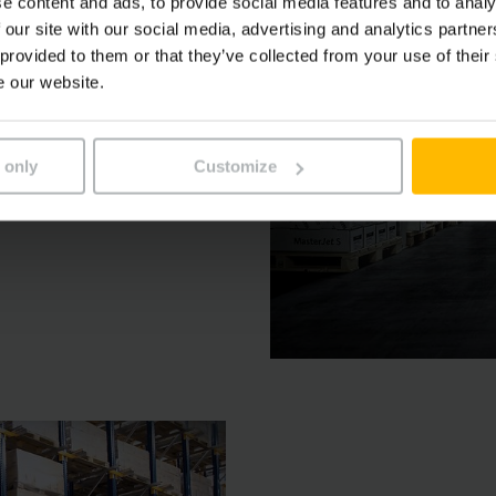
e content and ads, to provide social media features and to analy
 our site with our social media, advertising and analytics partn
 gangen
 provided to them or that they’ve collected from your use of their
e our website.
aantal containers van
ecte toegang tot alle
 only
Customize