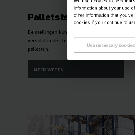
We use cookies to personalis
information about your use of
Palletstellingen brede
other information that you’ve
cookies if you continue to us
De stellingen kunt u gebruiken voor een groot 
verschillende afmetingen en gewichten, met dir
Use necessary cookies
palletten.
MEER WETEN