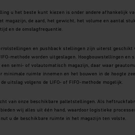
lling u het beste kunt kiezen is onder andere afhankelijk v
et magazijn, de aard, het gewicht, het volume en aantal stu
tijd en de omslagfrequentie.
orrolstellingen en pushback stellingen zijn uiterst geschikt
 FIFO-methode worden uitgeslagen. Hoogbouwstellingen en s
in een semi- of volautomatisch magazijn, daar waar geautom
r minimale ruimte innemen en het bouwen in de hoogte zee
e uitslag volgens de LIFO- of FIFO-methode mogelijk.
cht van onze beschikbare palletstellingen. Als heftruckfab
bieden wij alles uit één hand, waardoor logistieke processe
nut u de beschikbare ruimte in het magazijn ten volste.