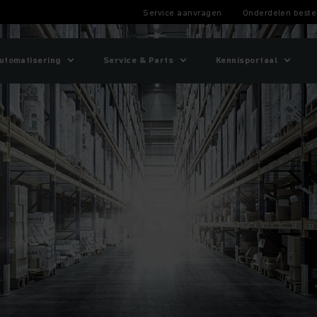
Service aanvragen
Onderdelen beste
utomatisering
Service & Parts
Kennisportaal