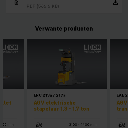
PDF
(566,6 KB)
Verwante producten
ERC 213a / 217a
EAE 2
allet
AGV elektrische
AGV 
stapelaar 1,3 - 1,7 ton
tran
125 mm
3100 - 4400 mm