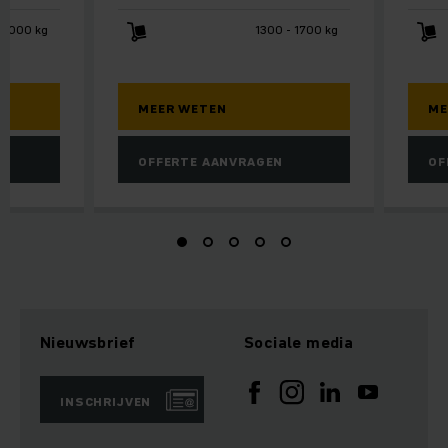
2000 kg
1300 - 1700 kg
MEER WETEN
ME
OFFERTE AANVRAGEN
OF
Nieuwsbrief
Sociale media
INSCHRIJVEN