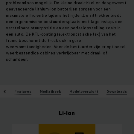
probleemloos mogelijk. De kleine draaicirkel en desgewenst
geavanceerde lithium-ion batterijen zorgen voor een
maximale efficiëntie tijdens het rijden.De zittrekker biedt
een ergonomische bestuurdersplaats met lage instap, een
verstelbare stuurpositie en een pedaalopstelling zoals in
een auto. De KTL-coating (elektrostatische lak) van het
frame beschermt de truck ook in gure
weersomstandigheden. Voor de bestuurder zijn er optioneel
weerbestendige cabines verkrijgbaar met draai- of
schuifdeur.
len
Features
Mediatheek
Modeloverzicht
Downloads
Li-Ion