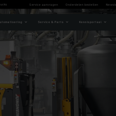
rucks
Service aanvragen
Onderdelen bestellen
Newsle
utomatisering
Service & Parts
Kennisportaal