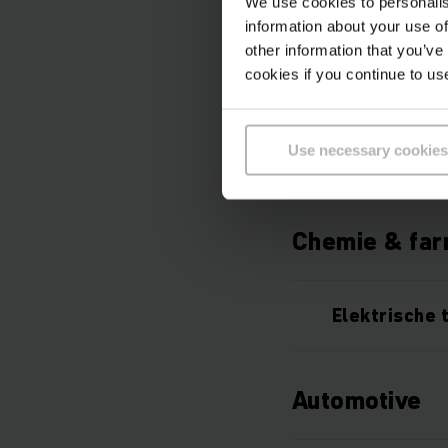
We use cookies to personalis
Elektrische 
information about your use of
other information that you’ve
cookies if you continue to us
Elektrische 
Use necessary cookies
Elektrische 
Chemie & fa
Elektrische 
Automotive