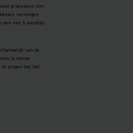
stieke processen. Om
kkelen, verenigen
n een van 's werelds
Afhankelijk van de
cks in kleine
 te zorgen dat het