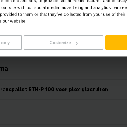
e content and ads, to provide social media features and to analy
transpallet EDK 06 met kraan
 our site with our social media, advertising and analytics partn
 provided to them or that they’ve collected from your use of their
e our website.
transpallet EDK 90 voor kabeltrommels
 only
Customize
transpallet ETW 22 voor houten pasvormen
rma
transpallet ETH-P 100 voor plexiglasruiten