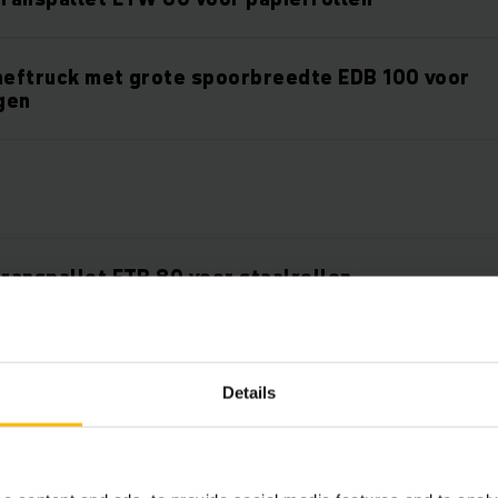
heftruck met grote spoorbreedte EDB 100 voor
gen
transpallet ETB 80 voor staalrollen
transpallet EDB 20 voor smeltkroes
Details
transpallet EDB 135 met kraan