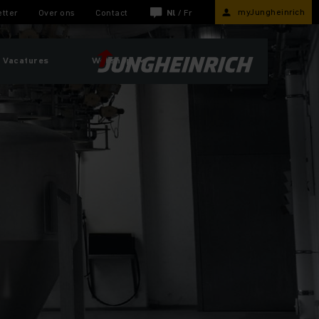
myJungheinrich
tter
Over ons
Contact
Nl
/
Fr
Vacatures
Webshop