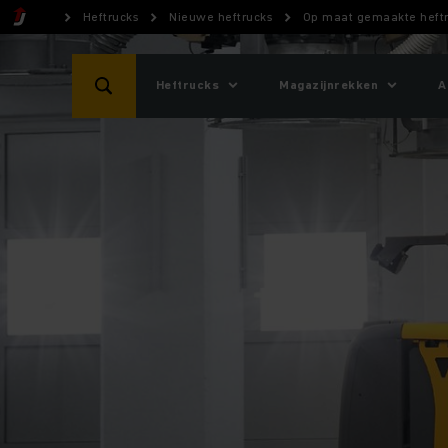
Heftrucks
Nieuwe heftrucks
Op maat gemaakte heft
Heftrucks
Magazijnrekken
A