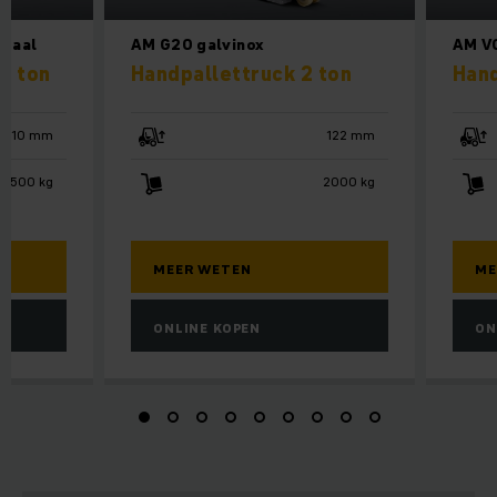
staal
AM G20 galvinox
AM V0
5 ton
Handpallettruck 2 ton
Hand
710 mm
122 mm
1500 kg
2000 kg
MEER WETEN
ME
ONLINE KOPEN
ON