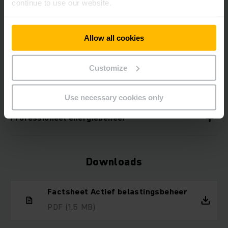
continue to use our website.
Intelligente prioritering
Allow all cookies
Bescherming bij storingen
Customize
Optimaal netwerk van de laders
Use necessary cookies only
Professioneel energiebeheer
Downloads
Factsheet Actief belastingsbeheer
PDF
(1,5 MB)