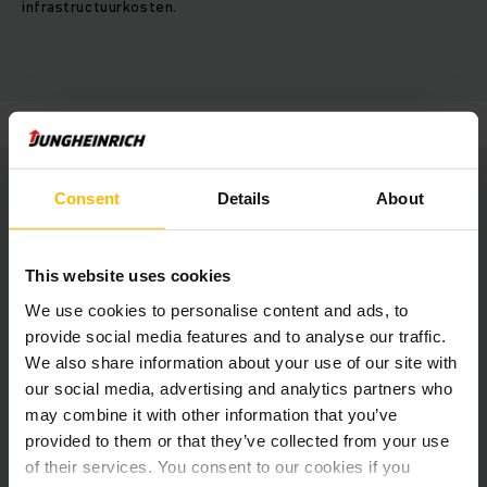
infrastructuurkosten.
Features
Downloads
Consent
Details
About
Features
This website uses cookies
We use cookies to personalise content and ads, to
Slimme oplossing voor energie- en
provide social media features and to analyse our traffic.
belastingsbeheer
We also share information about your use of our site with
our social media, advertising and analytics partners who
may combine it with other information that you’ve
Peak shaving: bepaling van het maximale
energieverbruik
provided to them or that they’ve collected from your use
of their services. You consent to our cookies if you