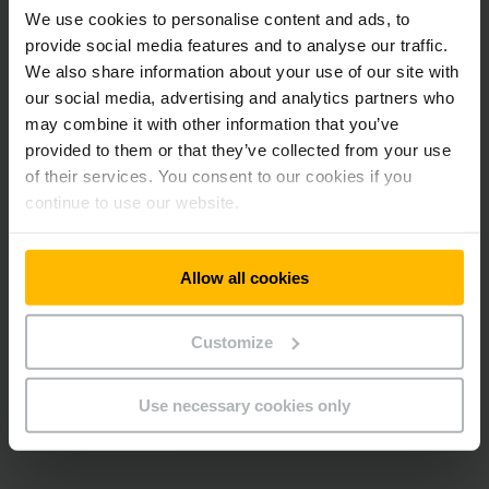
We use cookies to personalise content and ads, to
Heftruck service
provide social media features and to analyse our traffic.
We also share information about your use of our site with
Naast snel en efficiënt reageren in noodgevallen, willen we
our social media, advertising and analytics partners who
het u nog gemakkelijker maken. Dankzij onze heftruck
may combine it with other information that you’ve
diensten kunt u al uw aandacht richten op uw bedrijf, terwijl
wij zorgen voor uw truckvloot en al het andere.
provided to them or that they’ve collected from your use
of their services. You consent to our cookies if you
continue to use our website.
Full service voor heftrucks en mobile robots
Constante beschikbaarheid en hoge operationele
Allow all cookies
gereedheid van uw vloot
Planningszekerheid en kostentransparantie door vaste
Customize
maandelijkse betalingen
Breed scala aan contractopties
Individuele onderhoudsplanning voor het gehele
Use necessary cookies only
truckvloot
Nauwe samenwerking op basis van partnerschap