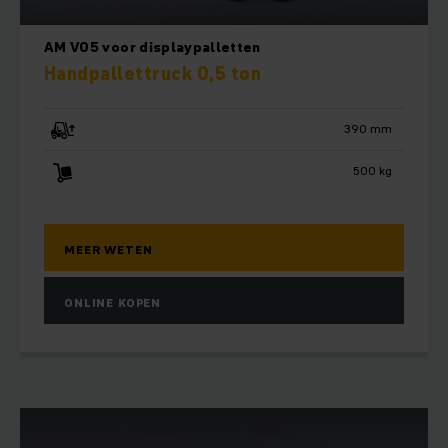
AM V05 voor displaypalletten
Handpallettruck 0,5 ton
390 mm
500 kg
MEER WETEN
ONLINE KOPEN