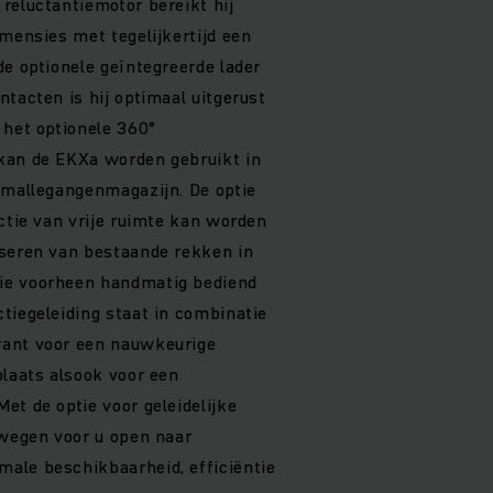
reluctantiemotor bereikt hij
imensies met tegelijkertijd een
de optionele geïntegreerde lader
tacten is hij optimaal uitgerust
 het optionele 360°
kan de EKXa worden gebruikt in
smallegangenmagazijn. De optie
ectie van vrije ruimte kan worden
iseren van bestaande rekken in
ie voorheen handmatig bediend
tiegeleiding staat in combinatie
rant voor een nauwkeurige
plaats alsook voor een
et de optie voor geleidelijke
 wegen voor u open naar
ale beschikbaarheid, efficiëntie