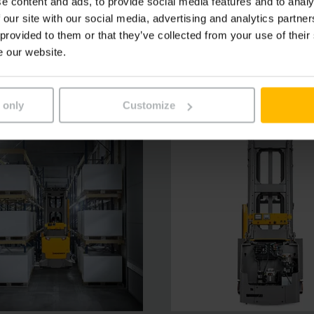
e content and ads, to provide social media features and to analy
 our site with our social media, advertising and analytics partn
 automatiseerbaar
 provided to them or that they’ve collected from your use of their
e our website.
 only
Customize