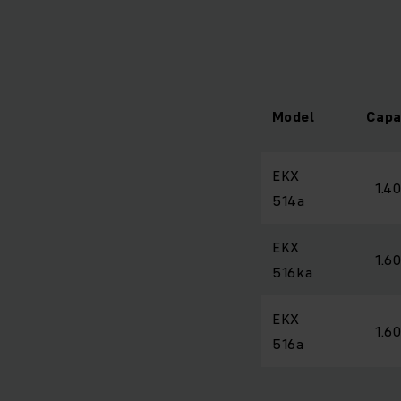
Model
Capa
EKX
1.4
514a
EKX
1.6
516ka
EKX
1.6
516a