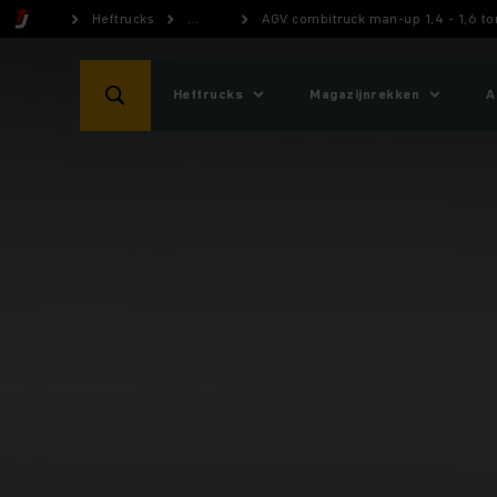
Heftrucks
...
AGV combitruck man-up 1,4 - 1,6 to
Heftrucks
Magazijnrekken
A