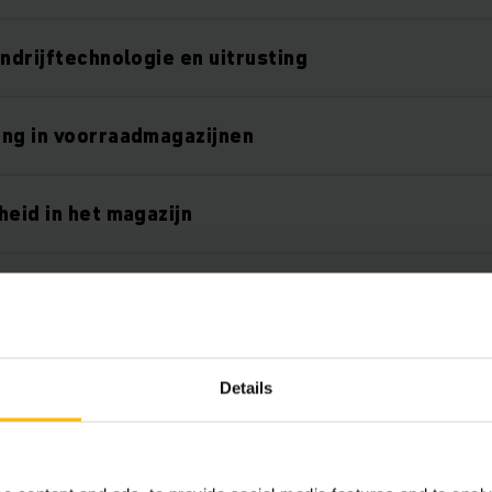
andrijftechnologie en uitrusting
ng in voorraadmagazijnen
heid in het magazijn
goed overzicht op het AGV-bedieningspaneel
heidssensortechnologie
Details
 navigatie