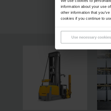
We use cookies to personalis
information about your use of
Trapsgewijs
other information that you’ve
cookies if you continue to us
Use necessary cookies