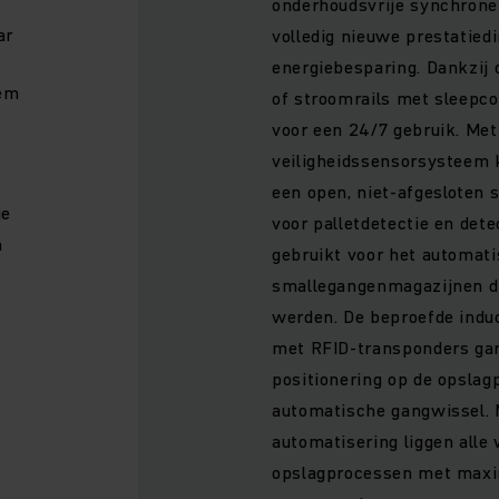
onderhoudsvrije synchrone 
ar
volledig nieuwe prestatied
energiebesparing. Dankzij 
eem
of stroomrails met sleepcon
voor een 24/7 gebruik. Met
veiligheidssensorsysteem 
een open, niet-afgesloten 
je
voor palletdetectie en det
n
gebruikt voor het automat
smallegangenmagazijnen d
werden. De beproefde induc
met RFID-transponders ga
positionering op de opslag
automatische gangwissel. M
automatisering liggen alle
opslagprocessen met maxim