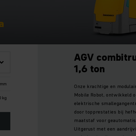
a
AGV combitru
1,6 ton
0 mm
Onze krachtige en modulair
Mobile Robot, ontwikkeld 
0 kg
elektrische smallegangent
door topprestaties bij hef
maatstaf voor geautomati
Uitgerust met een aandrijv