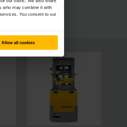
se our traffic. We also share
ers who may combine it with
 services. You consent to our
Allow all cookies