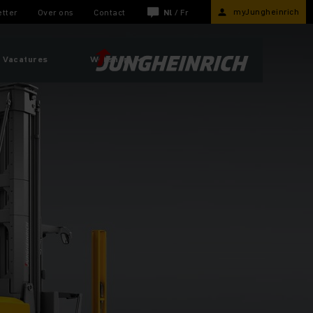
myJungheinrich
tter
Over ons
Contact
Nl
/
Fr
Vacatures
Webshop