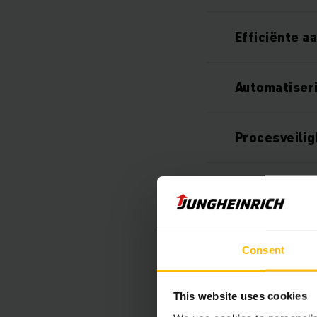
Efficiënte a
Automatiseri
Procesveilig
Steeds een 
360°-veilig
Consent
Nauwkeurige
This website uses cookies