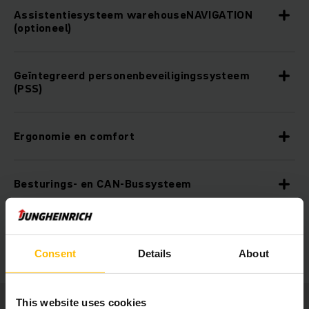
Assistentiesysteem warehouseNAVIGATION
(optioneel)
Geïntegreerd personenbeveiligingssysteem
(PSS)
Ergonomie en comfort
Besturings- en CAN-Bussysteem
Extra uitrusting
Consent
Details
About
This website uses cookies