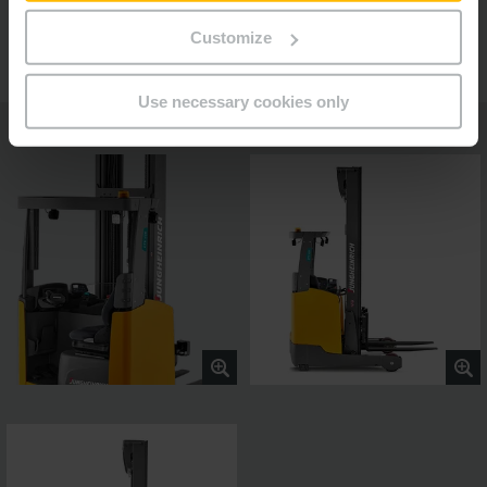
soloPILOT-besturingshendel
Customize
Use necessary cookies only