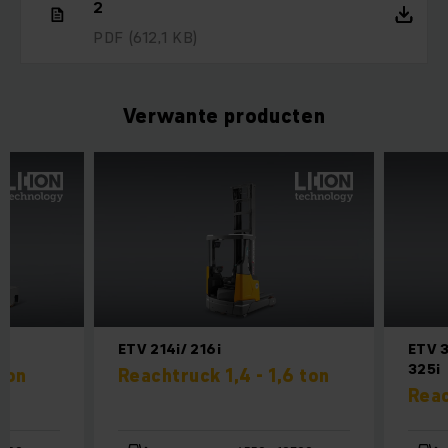
2
PDF
(612,1 KB)
Verwante producten
ETV 214i/ 216i
ETV 31
325i
ton
Reachtruck 1,4 - 1,6 ton
Reac