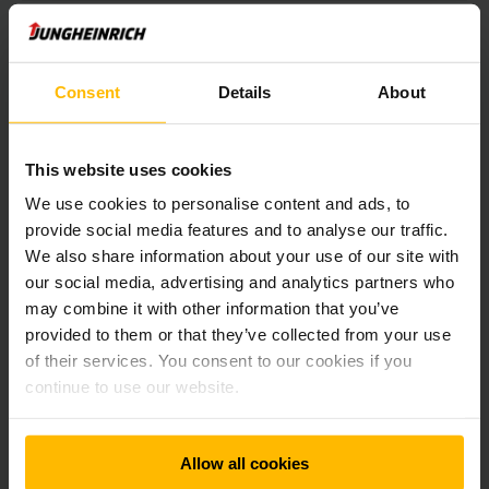
loweringPRO
Consent
Details
About
Assistentiesystemen en opties
This website uses cookies
EasyAccess
We use cookies to personalise content and ads, to
provide social media features and to analyse our traffic.
We also share information about your use of our site with
4-inch kleurendisplay
our social media, advertising and analytics partners who
may combine it with other information that you’ve
provided to them or that they’ve collected from your use
Uitrustingspakketten voor verschillende
werkomstandigheden
of their services. You consent to our cookies if you
continue to use our website.
Ergonomische bestuurdersplaats
Allow all cookies