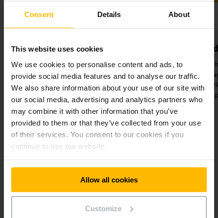
Consent
Details
About
Geoptimaliseerd
Maximale 
This website uses cookies
tijdbeheer
Aanzienlijke ver
We use cookies to personalise content and ads, to
Tijd en middelen besparen door
efficiëntie in m
provide social media features and to analyse our traffic.
gemengde werking met AGV's en
automatisch tot 2
We also share information about your use of our site with
werknemers.
uur te trans
our social media, advertising and analytics partners who
may combine it with other information that you’ve
provided to them or that they’ve collected from your use
of their services. You consent to our cookies if you
continue to use our website.
Allow all cookies
Gebruikte oplossingen
Customize