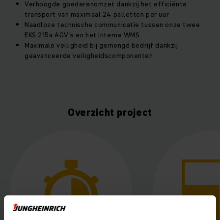
Verhoogde goederenomzet dankzij het efficiënte
transport van maximaal 24 palletten per uur
Naadloze technische communicatie tussen onze twee
EKS 215a AGV's en het interne WMS
Maximale veiligheid bij gemengd bedrijf dankzij
geavanceerde veiligheidscomponenten
Overzicht project