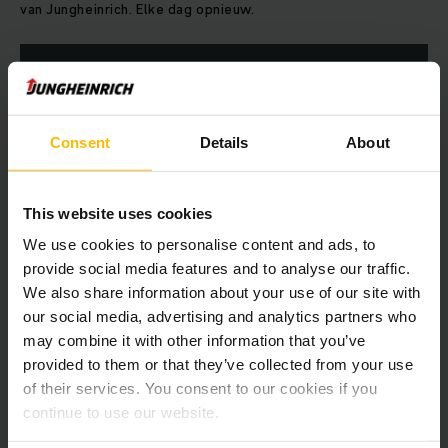
van Jungheinrich. Elke dag opnieuw.
MEER WETEN
Consent
Details
About
This website uses cookies
We use cookies to personalise content and ads, to
provide social media features and to analyse our traffic.
We also share information about your use of our site with
our social media, advertising and analytics partners who
may combine it with other information that you’ve
provided to them or that they’ve collected from your use
of their services. You consent to our cookies if you
continue to use our website.
GEEN COMPROMISSEN