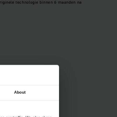
iginele technologie binnen 6 maanden na
About