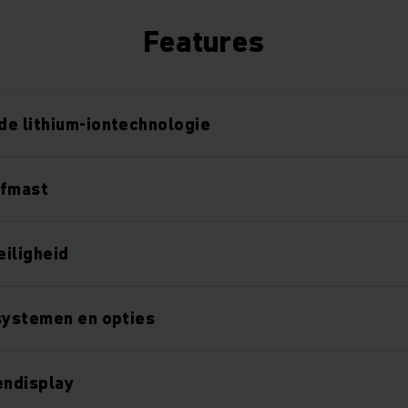
Features
e lithium-iontechnologie
efmast
iligheid
systemen en opties
endisplay