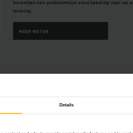
bovendien een probleemloze omschakeling naar uw or
levering.
MEER WETEN
Voordelen
Details
 inhoud vereist uw toestemming.