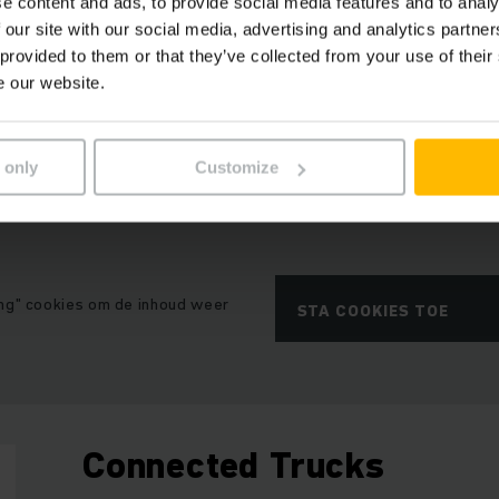
e content and ads, to provide social media features and to analy
 our site with our social media, advertising and analytics partn
 inhoud is niet beschikbaar vanwege uw huidige cookie-
 provided to them or that they’ve collected from your use of their
e our website.
 only
Customize
ng" cookies om de inhoud weer
STA COOKIES TOE
Connected Trucks