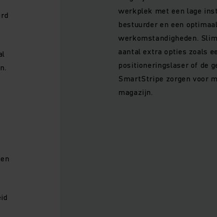
werkplek met een lage inst
erd
bestuurder en een optimaa
werkomstandigheden. Slim
aantal extra opties zoals 
al
positioneringslaser of de 
n.
SmartStripe zorgen voor m
magazijn.
men
eid