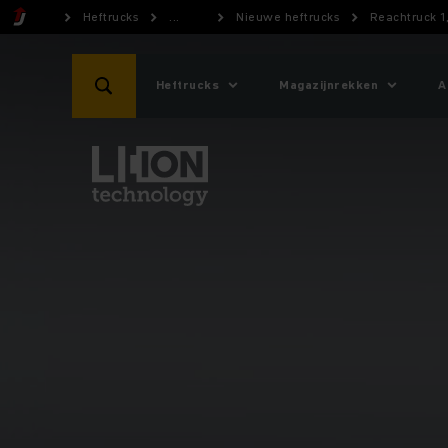
Heftrucks
...
Nieuwe heftrucks
Reachtruck 1,
Heftrucks
Magazijnrekken
A