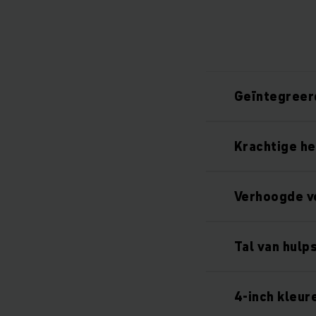
Geïntegreerd
Krachtige h
Verhoogde ve
Tal van hulp
4-inch kleur