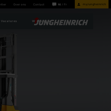
myJungheinrich
tter
Over ons
Contact
Nl
/
Fr
Vacatures
Webshop