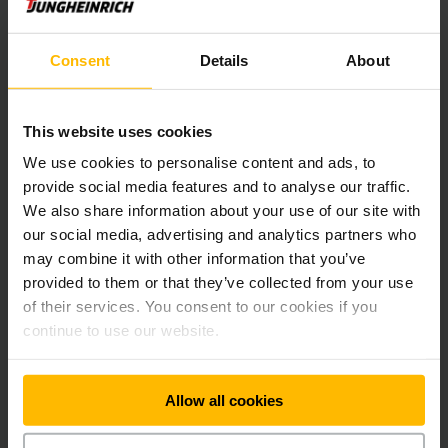
Model:
ETV C16/C20
Consent
Details
About
Prijs:
op aanvraag
Capaciteit:
1.600 - 2.000 kg
Hefhoogte:
4.250 - 7.400 mm
This website uses cookies
We use cookies to personalise content and ads, to
OFFERTE AANVRAGEN
provide social media features and to analyse our traffic.
We also share information about your use of our site with
our social media, advertising and analytics partners who
may combine it with other information that you’ve
provided to them or that they’ve collected from your use
of their services. You consent to our cookies if you
continue to use our website.
Allow all cookies