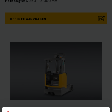
Hefhoogte:
4.250 - 13.000 mm
OFFERTE AANVRAGEN
Tweedehands reachtruck 1,6 tot 2 ton