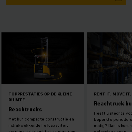
ES OP DE KLEINE
RENT IT. MOVE IT. DONE.
Reachtruck huren
cks
Heeft u slechts voor een
acte constructie en
beperkte periode een reachtruck
de hefcapaciteit
nodig? Dan is huren de ideale
reachtrucks voor een
oplossing voor u.