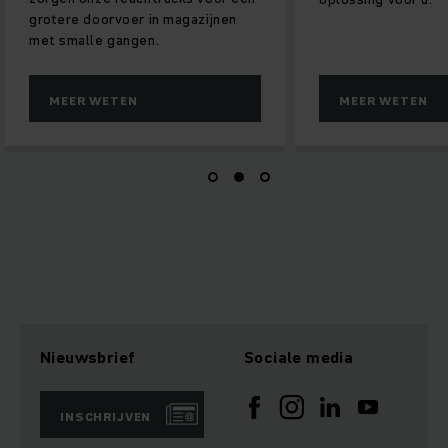
oer in magazijnen
angen.
EN
MEER WETEN
Nieuwsbrief
Sociale media
INSCHRIJVEN