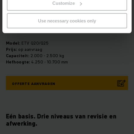
Customize
Use necessary cookies only
Tweedehands reachtruck 2 tot 2,5 ton
Model:
ETV Q20/Q25
Prijs:
op aanvraag
Capaciteit:
2.000 - 2.500 kg
Hefhoogte:
4.250 - 10.700 mm
OFFERTE AANVRAGEN
Eén basis. Drie niveaus van revisie en
afwerking.