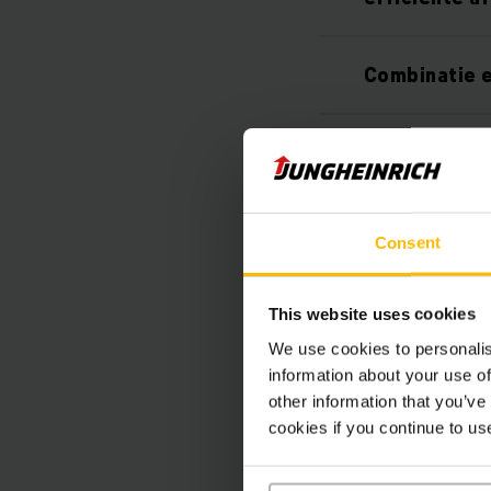
Combinatie e
Compleet ge
Beheer van t
Consent
overkoepele
This website uses cookies
Meer transp
We use cookies to personalis
information about your use of
other information that you’ve
Bewaking va
cookies if you continue to us