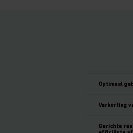
Optimaal geb
Verkorting v
Gerichte rea
efficiënte a