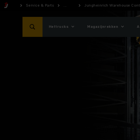
Service & Parts
...
Jungheinrich Warehouse Cont
Heftrucks
Magazijnrekken
A