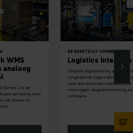
ONNECTOR
Geïntegreerde SAP-oplossing
nterface
Jungheinrich Exte
Warehouse
ing en networking: de
Management (EWM
iekinterface zorgt
communicatie tussen
Van de planning over de realisati
ninrichting en
support: wij implementeren de 
als totaaloplossing voor magazi
zuivere SAP-strategie.