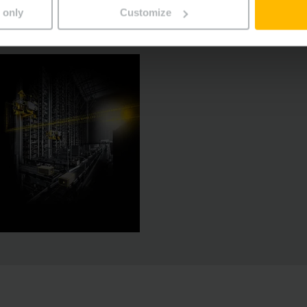
 only
Customize