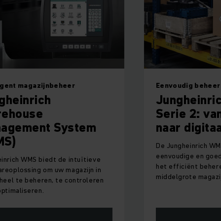
udig beheerd
DE EERSTE IoT-C
gheinrich WMS
Logistics I
ie 2: van analoog
Simpele digitaliser
r digitaal
Jungheinrich-logist
voor een optimale 
gheinrich WMS Series 2 is de
voertuigen, magazij
dige en goedkope oplossing voor
software.
ficiënt beheren van kleine en
grote magazijnen.