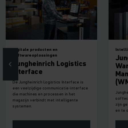
Intelligent magazijnbeheer
Eenvo
Jungheinrich
Jun
Warehouse
Ser
Management System
naa
(WMS)
De Jun
eenvou
Jungheinrich WMS biedt de intuïtieve
het ef
softwareoplossing om uw magazijn in
middel
zijn geheel te beheren, te controleren
en te optimaliseren.