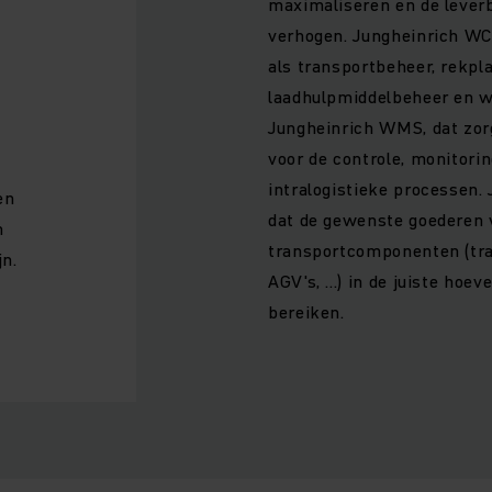
maximaliseren en de lever
verhogen. Jungheinrich WC
als transportbeheer, rekpla
laadhulpmiddelbeheer en w
Jungheinrich WMS, dat zor
voor de controle, monitorin
intralogistieke processen.
en
dat de gewenste goederen v
n
transportcomponenten (tr
n.
AGV's, ...) in de juiste hoe
bereiken.