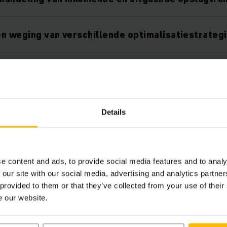
n weging van verschillende optimalisatiestrateg
automatiseerd magazijnbeheer
ransportgerelateerde incidenten dankzij een
Details
nd systeem
arantie door bedieningspaneel met informatiesy
e content and ads, to provide social media features and to analy
 our site with our social media, advertising and analytics partn
 provided to them or that they’ve collected from your use of their
n de gecontroleerde magazijncomponenten
e our website.