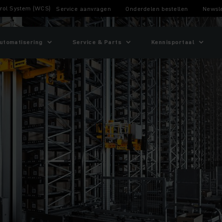
rol System (WCS)
Service aanvragen
Onderdelen bestellen
Newsle
utomatisering
Service & Parts
Kennisportaal