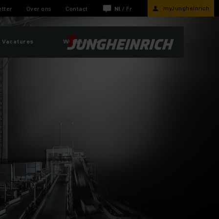
myJungheinrich
tter
Over ons
Contact
Nl
/
Fr
Vacatures
Webshop