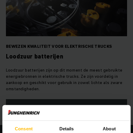
BEWEZEN KWALITEIT VOOR ELEKTRISCHE TRUCKS
Loodzuur batterijen
Loodzuur batterijen zijn op dit moment de meest gebruikte
energiebronnen in elektrische trucks. Ze zijn voordelig in
aankoop en geschikt voor gebruik in zowel lichte als zware
omstandigheden.
MEER WETEN
Consent
Details
About