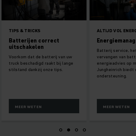
ALTIJD VOL ENERGIE
OPTIMAAL LA
IEDEREEN
Energiemanagement
Heftruck l
Batterij service, het checken en
laadtechno
vervangen van batterijen, inclusief
Wij ontwikkele
energieadvies op maat.
onze laders do
Jungheinrich biedt u een complete
perfecte intera
ondersteuning.
batterij en lad
waarborgen.
MEER WETEN
MEER WETE