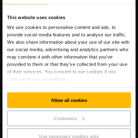
This website uses cookies
We use cookies to personalise content and ads, to
provide social media features and to analyse our traffic.
We also share information about your use of our site with
our social media, advertising and analytics partners who
may combine it with other information that you’ve
provided to them or that they’ve collected from your use
Schrijf u in voor onze nieuwsbrief.
of their services. You consent to our cookies if you
continue to use our website.
Blijf op de hoogte van productlanceringen.
Ontvang promoties rechtstreeks in uw mailbox.
Lees tips & tricks om de efficiëntie in uw magazijn
Allow all cookies
te verhogen.
Customize
INSCHRIJVEN
Use necessary cookies only