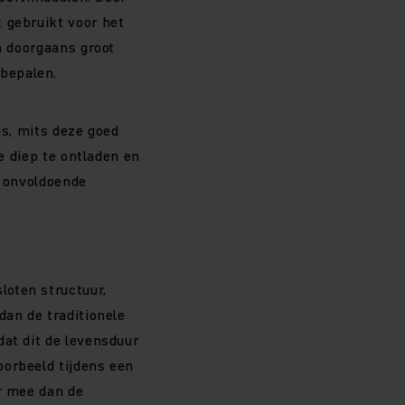
 gebruikt voor het
n doorgaans groot
bepalen.
us, mits deze goed
te diep te ontladen en
of onvoldoende
loten structuur,
dan de traditionele
dat dit de levensduur
oorbeeld tijdens een
er mee dan de