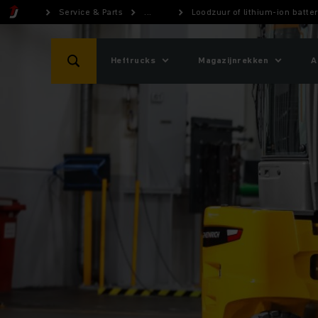
Service & Parts
...
Loodzuur of lithium-ion batter
Heftrucks
Magazijnrekken
A