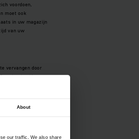
zich voordoen,
ion moet ook
laats in uw magazijn
tijd van uw
j te vervangen door
De wissel zelf vergt
ndien bepaalde
About
e water bij te vullen.
w truck te
se our traffic. We also share