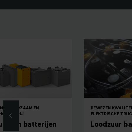
ËNT, DUURZAAM EN
BEWEZEN KWALITE
HOUDSVRIJ
ELEKTRISCHE TRU
ium-ion batterijen
Loodzuur ba