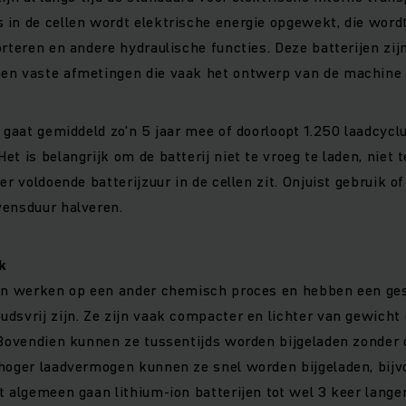
in de cellen wordt elektrische energie opgewekt, die wordt
orteren en andere hydraulische functies. Deze batterijen zij
en vaste afmetingen die vaak het ontwerp van de machine 
j gaat gemiddeld zo'n 5 jaar mee of doorloopt 1.250 laadcycl
t is belangrijk om de batterij niet te vroeg te laden, niet 
er voldoende batterijzuur in de cellen zit. Onjuist gebruik 
vensduur halveren.
k
jen werken op een ander chemisch proces en hebben een ges
dsvrij zijn. Ze zijn vaak compacter en lichter van gewicht 
 Bovendien kunnen ze tussentijds worden bijgeladen zonder 
hoger laadvermogen kunnen ze snel worden bijgeladen, bijv
t algemeen gaan lithium-ion batterijen tot wel 3 keer lang