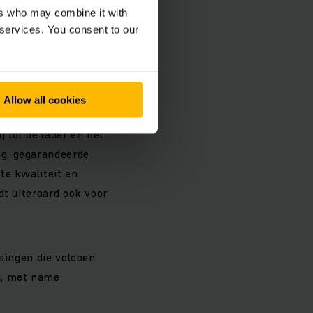
ers who may combine it with
 services. You consent to our
 1 enkele ploeginzet.
Allow all cookies
 tot de lader en het
ng, gegarandeerde
te kwaliteit en
dt uiteraard ook voor
ssingen die voldoen
d, met name