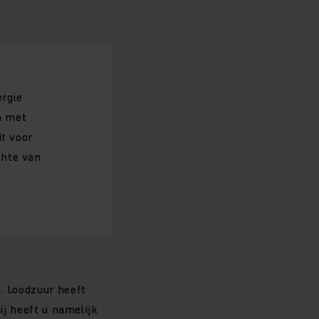
ergie
n met
it voor
chte van
. Loodzuur heeft
ij heeft u namelijk