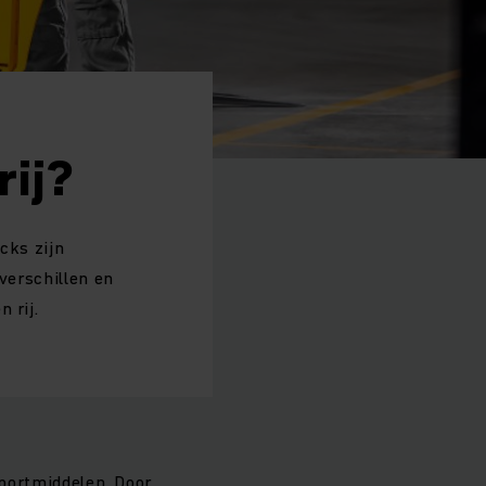
rij?
cks zijn
 verschillen en
 rij.
sportmiddelen. Door