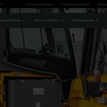
ij?
Service aanvragen
Onderdelen bestellen
Newsle
utomatisering
Service & Parts
Kennisportaal