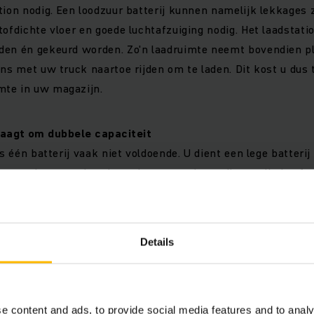
tion nodig. Een loodzuur batterij kunnen namelijk lekkages 
tofdichte vloer en goede luchtafzuiging nodig. Het laadstat
den én gekeurd worden. Zo'n laadruimte neemt bovendien p
ens met uw truck naartoe rijden om te laden. Dit kost u dus 
te in uw magazijn.
raagt om dubbele capaciteit
is één batterij vaak niet voldoende. U dient een lege batteri
 exemplaar, wat betekent dat u twee batterijen nodig heeft. 
oor het aanzienlijke gewicht van de batterij en brengt bove
et zich mee.
Details
erij is het belangrijk om na het laden het gedemineraliseerd
best ook zo schoon mogelijk, om schade aan de batterij en u
e content and ads, to provide social media features and to analy