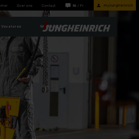
myJungheinrich
tter
Over ons
Contact
Nl
/
Fr
Vacatures
Webshop