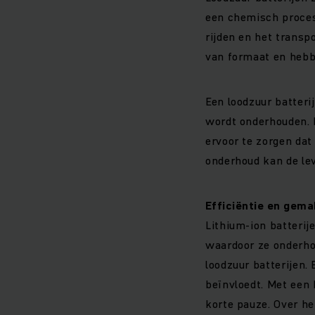
een chemisch proces 
rijden en het transp
van formaat en hebb
Een loodzuur batteri
wordt onderhouden. He
ervoor te zorgen dat 
onderhoud kan de le
Efficiëntie en gema
Lithium-ion batteri
waardoor ze onderhou
loodzuur batterijen.
beïnvloedt. Met een 
korte pauze. Over he