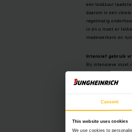
een loodzuur laadsta
daarom is een vloeis
regelmatig onderhou
in én u moet er telk
medewerkers en ruim
Intensief gebruik v
Bij intensieve inzet 
een volledig geladen
tijd en inspanning d
veiligheidsrisico’s m
Consent
Onderhoud
Bij een loodzuur batt
This website uses cookies
U houdt de batterij 
We use cookies to personalis