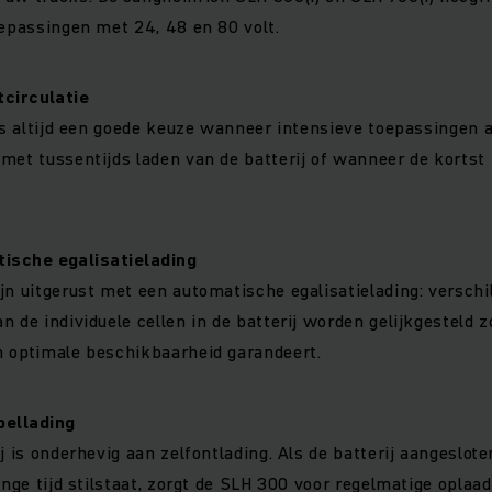
oepassingen met 24, 48 en 80 volt.
tcirculatie
 is altijd een goede keuze wanneer intensieve toepassingen 
met tussentijds laden van de batterij of wanneer de kortst 
ische egalisatielading
jn uitgerust met een automatische egalisatielading: verschi
n de individuele cellen in de batterij worden gelijkgesteld 
n optimale beschikbaarheid garandeert.
ellading
j is onderhevig aan zelfontlading. Als de batterij aangesloten
ange tijd stilstaat, zorgt de SLH 300 voor regelmatige oplaa