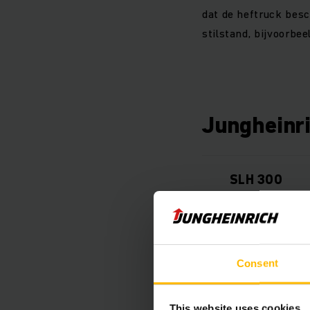
dat de heftruck besc
stilstand, bijvoorbee
Jungheinri
SLH 300
SLH 300i
Consent
SLH 700
This website uses cookies