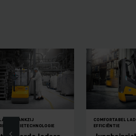
 LADEN DANKZIJ
COMFORTABEL LAD
REQUENTIETECHNOLOGIE
EFFICIËNTIE