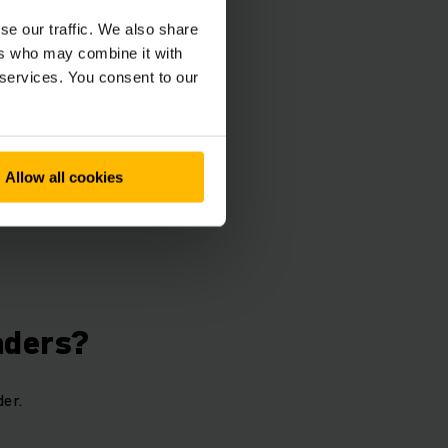
se our traffic. We also share
ers who may combine it with
 services. You consent to our
r geleverd kunnen
Allow all cookies
aders?
er.