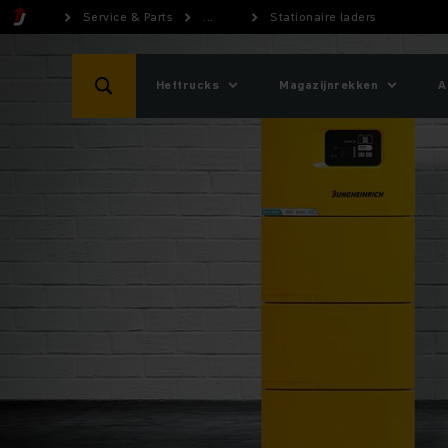
Service & Parts
...
Stationaire laders
Heftrucks
Magazijnrekken
A