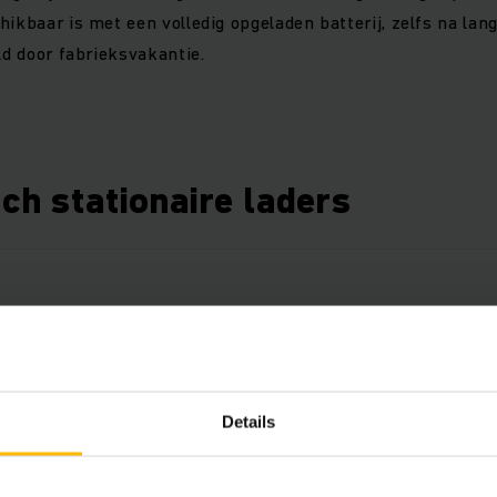
hikbaar is met een volledig opgeladen batterij, zelfs na lan
ld door fabrieksvakantie.
ch stationaire laders
Details