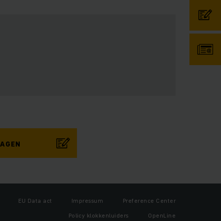
RAGEN
EU Data act
Impressum
Preference Center
Policy klokkenluiders
OpenLine