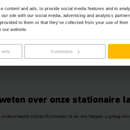
e content and ads, to provide social media features and to analy
 our site with our social media, advertising and analytics partn
 provided to them or that they’ve collected from your use of their
e our website.
oot aantal laders op voorraad die normaliter binnen 48 uu
worden.
 only
Customize
weten over onze stationaire l
l onderstaand contactformulier in en wij helpen u graag verd