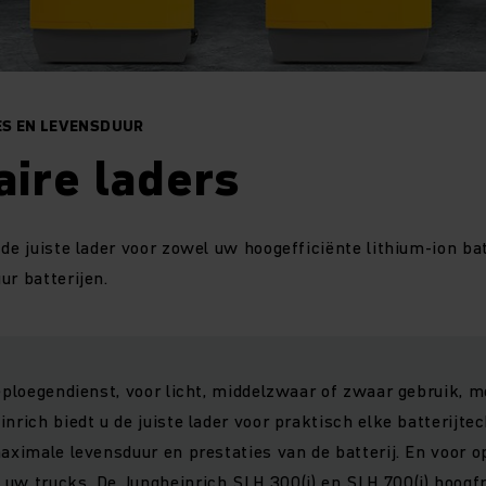
ES EN LEVENSDUUR
aire laders
 de juiste lader voor zowel uw hoogefficiënte lithium-ion ba
ur batterijen.
ieploegendienst, voor licht, middelzwaar of zwaar gebruik, m
nrich biedt u de juiste lader voor praktisch elke batterijte
maximale levensduur en prestaties van de batterij. En voor o
uw trucks. De Jungheinrich SLH 300(i) en SLH 700(i) hoogfr