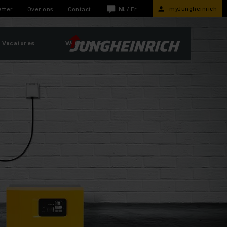
myJungheinrich
tter
Over ons
Contact
Nl
/
Fr
Vacatures
Webshop