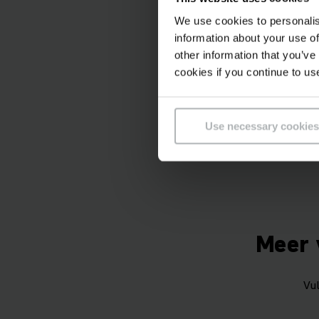
SLH 700i
We use cookies to personalis
information about your use of
other information that you’ve
cookies if you continue to us
We hebben een gr
Use necessary cookies
Meer 
Vu