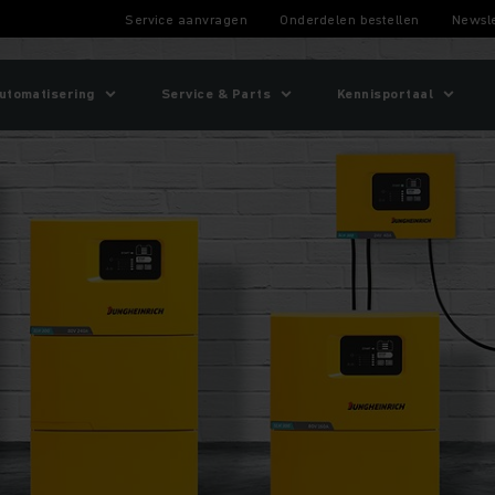
Service aanvragen
Onderdelen bestellen
Newsle
utomatisering
Service & Parts
Kennisportaal