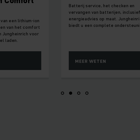
h Comfort
Batterij service, het checken en
vervangen van batterijen, inclusie
energieadvies op maat. Jungheinri
van een lithium-ion
biedt u een complete ondersteuni
len van het comfort
 Jungheinrich voor
bel laden.
MEER WETEN