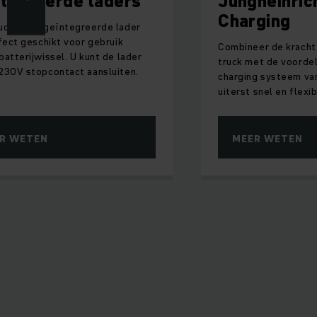
tegreerde laders
Jungheinric
Charging
ucks met geïntegreerde lader
rfect geschikt voor gebruik
Combineer de kracht 
batterijwissel. U kunt de lader
truck met de voorde
230V stopcontact aansluiten.
charging systeem van
uiterst snel en flexi
R WETEN
MEER WETEN