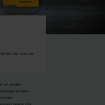
tterijen als voor uw
et of zonder
chnologie en elke
ptimale
equent laders zijn