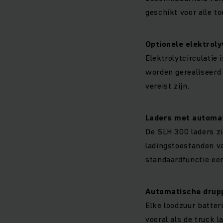
geschikt voor alle t
Optionele elektroly
Elektrolytcirculatie
worden gerealiseerd 
vereist zijn.
Laders met automat
De SLH 300 laders zi
ladingstoestanden va
standaardfunctie ee
Automatische drupp
Elke loodzuur batteri
vooral als de truck l