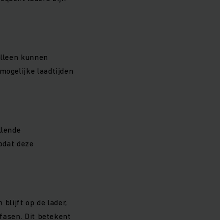
alleen kunnen
mogelijke laadtijden
llende
zodat deze
 blijft op de lader,
dfasen. Dit betekent