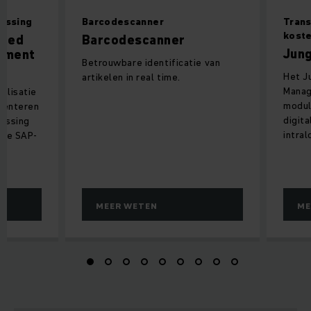
ossing
Barcodescanner
Trans
koste
nded
Barcodescanner
Jung
ement
Betrouwbare identificatie van
Het J
artikelen in real time.
Manag
ealisatie
modul
ementeren
digita
ossing
intral
ere SAP-
MEER WETEN
ME