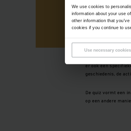
We use cookies to personalis
information about your use of
other information that you’ve
cookies if you continue to us
Use necessary cookies
er ook een specifiek
geschiedenis, de act
De quiz vormt een in
op een andere manie