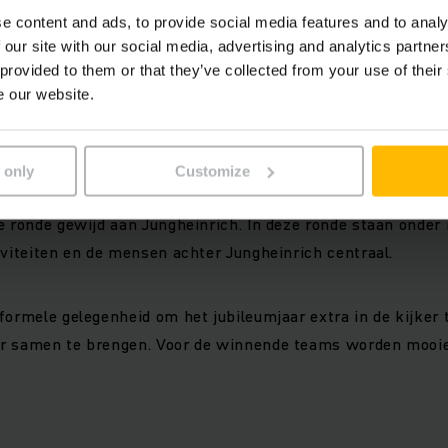
Jungheinrich België. De quiz brengt medewerkers, 
e content and ads, to provide social media features and to analy
en familieleden samen voor een gezellige avond 
 our site with our social media, advertising and analytics partn
 provided to them or that they’ve collected from your use of their
kennis en teamoverleg centraal staan.
e our website.
Tijdens de quiz komen verschillende algemene th
vragen gaan over uiteenlopende onderwerpen, w
 only
Customize
hun kennis op verschillende vlakken kunnen test
e ronde gewijd aan Jungheinrich. In deze ronde staan onder 
iviteiten en de mensen achter Jungheinrich centraal.
formele gelegenheid om het jubileumjaar extra in de kijker t
r samen te brengen. Voor de winnende teams worden mooie 