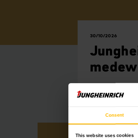
30/10/2026
Junghei
medew
Ter gelegenheid van 
een informele avond 
Consent
This website uses cookies