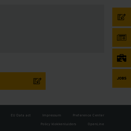
EU Data act
Impressum
Preference Center
Policy klokkenluiders
OpenLine