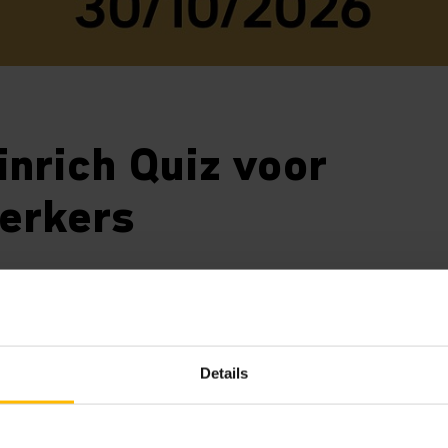
nrich Quiz voor
erkers
50 jaar Jungheinrich België organiseren we de allereerste J
rond kennis, teamspirit en Jungheinrich.
Details
Op vrijdag 30/10/2026 vindt de allereerste Junghe
georganiseerd in het kader van het 50-jarige bes