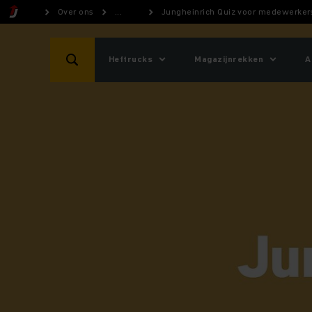
Over ons
...
Jungheinrich Quiz voor medewerker
Heftrucks
Magazijnrekken
A