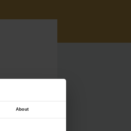
ungheinrich Quiz:
About
inrich Quiz plaats,
taan van