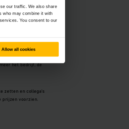
collega’s, vrienden
se our traffic. We also share
waarin algemene
ers who may combine it with
 services. You consent to our
ema’s aan bod. De
aardoor deelnemers
Allow all cookies
en. Daarnaast wordt
meer het bedrijf, de
e zetten en collega’s
prijzen voorzien.