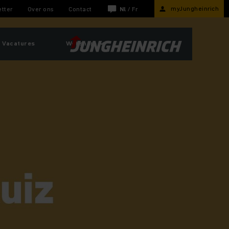
myJungheinrich
tter
Over ons
Contact
Nl
/
Fr
Vacatures
Webshop