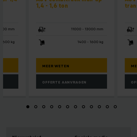
1,4 - 1,6 ton
tran
6200 mm
11000 - 13000 mm
 1600 kg
1400 - 1600 kg
MEER WETEN
ME
OFFERTE AANVRAGEN
OF