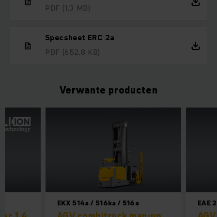
PDF
(1,3 MB)
Specsheet ERC 2a
PDF
(652,8 KB)
Verwante producten
EKX 514a / 516ka / 516a
EAE 2
aar 1,4
AGV combitruck man-up
AGV 