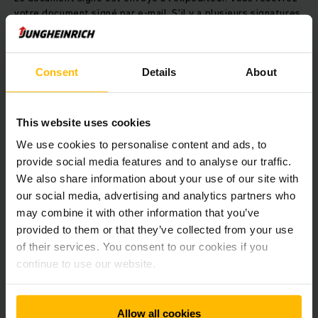
votre document signé par e-mail. S'il y a plusieurs signatures,
vous recevrez votre document après que toutes les
signatures électroniques auront été apposées.
Consent
Details
About
Vielen Dank!
Das unterschriebene Dokument wird an den Absender
This website uses cookies
gesendet. Sie erhalten Ihr unterschriebenes Dokument per E-
We use cookies to personalise content and ads, to
Mail. Bei mehreren Unterschriften erhalten Sie Ihr Dokument,
wenn alle elektronischen Unterschriften vorgenommen
provide social media features and to analyse our traffic.
wurden.
We also share information about your use of our site with
our social media, advertising and analytics partners who
may combine it with other information that you’ve
HOMEPAGE NL
provided to them or that they’ve collected from your use
of their services. You consent to our cookies if you
continue to use our website.
HOMEPAGE FR
Allow all cookies